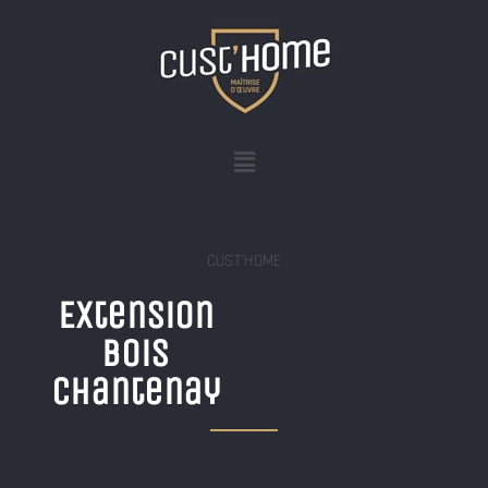
CUST’HOME
Extension
bois
Chantenay